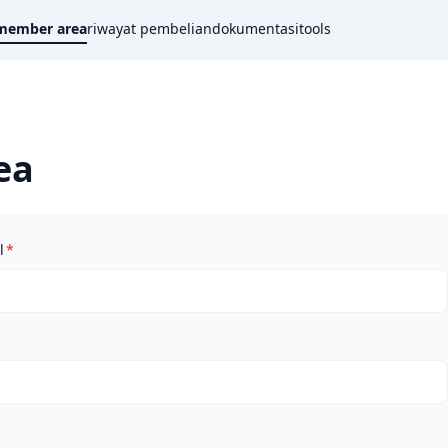
member area
riwayat pembelian
dokumentasi
tools
ea
Wajib
l
*