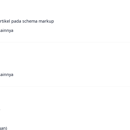
artikel pada schema markup
lainnya
lainnya
e
gan)