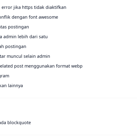
error jika https tidak diaktifkan
onflik dengan font awesome
atas postingan
ka admin lebih dari satu
ah postingan
ar muncul selain admin
elated post menggunakan format webp
gram
kan lainnya
ada blockquote