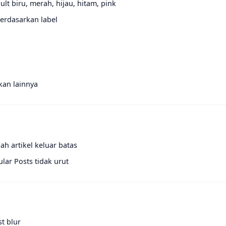
t biru, merah, hijau, hitam, pink
berdasarkan label
kan lainnya
ah artikel keluar batas
lar Posts tidak urut
t blur