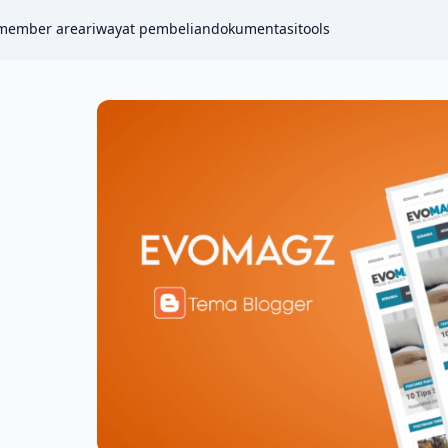
member area
riwayat pembelian
dokumentasi
tools