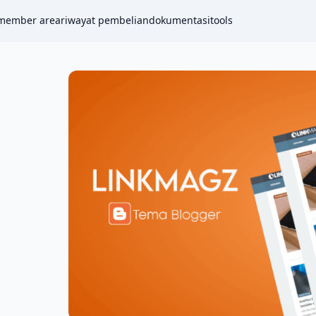
member area
riwayat pembelian
dokumentasi
tools