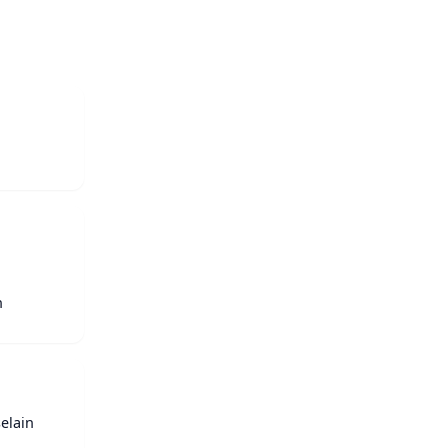
n
elain