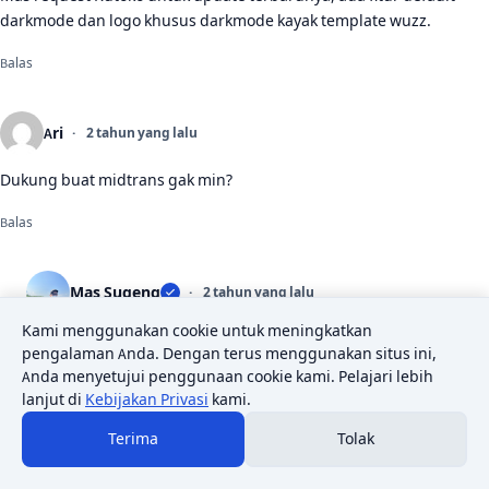
darkmode dan logo khusus darkmode kayak template wuzz.
Balas
Ari
2 tahun yang lalu
Dukung buat midtrans gak min?
Balas
Mas Sugeng
2 tahun yang lalu
Kami menggunakan cookie untuk meningkatkan
Tidak
pengalaman Anda. Dengan terus menggunakan situs ini,
Anda menyetujui penggunaan cookie kami. Pelajari lebih
Balas
lanjut di
Kebijakan Privasi
kami.
Terima
Tolak
a
2 tahun yang lalu