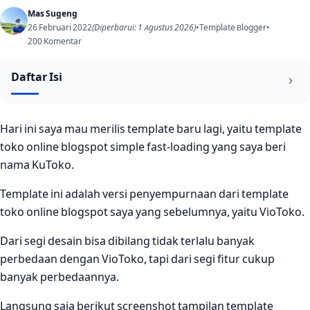
Mas Sugeng
26 Februari 2022
(Diperbarui: 1 Agustus 2026)
•
Template Blogger
•
200 Komentar
Daftar Isi
KuToko Buat Siapa?
Hari ini saya mau merilis template baru lagi, yaitu template
toko online blogspot simple fast-loading yang saya beri
Kenapa Blogspot Buat Toko Online?
nama KuToko.
Daftar fitur-fitur
Template ini adalah versi penyempurnaan dari template
Penjelasan Singkat Fitur Unggulan
toko online blogspot saya yang sebelumnya, yaitu VioToko.
Perbedaan KuToko dan VioToko
Dari segi desain bisa dibilang tidak terlalu banyak
Soal Kecepatan
perbedaan dengan VioToko, tapi dari segi fitur cukup
banyak perbedaannya.
Diskon Khusus Member
Cara Order
Langsung saja berikut screenshot tampilan template