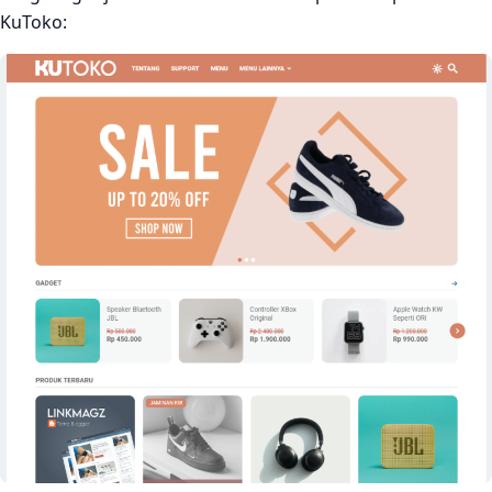
KuToko:
Pertanyaan yang Sering Ditanyakan
Penutup