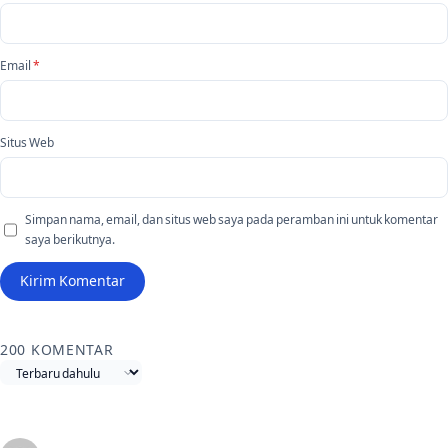
Email
*
Situs Web
Simpan nama, email, dan situs web saya pada peramban ini untuk komentar
saya berikutnya.
200 KOMENTAR
Urutkan komentar