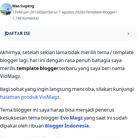
Mas Sugeng
7 Februari 2019
(Diperbarui: 1 Agustus 2026)
•
Template Blogger
•
1,148 Komentar
DAFTAR ISI
Tentang VioMagz
Akhirnya, setelah sekian lama tidak merilis tema / template
blogger lagi, hari ini dengan rasa penuh bahagia saya
Fitur/Kelebihan VioMagz
merilis
template blogger
terbaru yang saya beri nama
Harga Template
VioMagz.
Bagi sobat yang ingin langsung mencoba, silakan kunjungi
halaman produk VioMagz
.
Tema blogger ini saya harap bisa menjadi penerus
kesuksesan tema blogger
Evo Magz
yang saat ini sudah
dipakai oleh ribuan
Blogger Indonesia
.