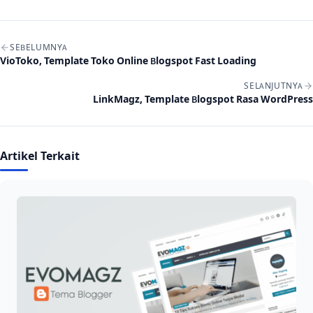
Navigasi artikel
SEBELUMNYA
VioToko, Template Toko Online Blogspot Fast Loading
SELANJUTNYA
LinkMagz, Template Blogspot Rasa WordPress
Artikel Terkait