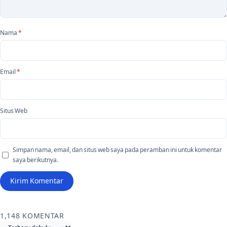
Nama
*
Email
*
Situs Web
Simpan nama, email, dan situs web saya pada peramban ini untuk komentar
saya berikutnya.
1,148 KOMENTAR
Urutkan komentar