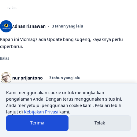
Balas
Adnan risnawan
3 tahun yang lalu
Kapan ini Viomagz ada Update bang sugeng, kayaknya perlu
diperbarui.
Balas
nur prijantono
3 tahun yang lalu
untuk dunia pendidikan/ sekolah
Kami menggunakan cookie untuk meningkatkan
pengalaman Anda. Dengan terus menggunakan situs ini,
Balas
Anda menyetujui penggunaan cookie kami. Pelajari lebih
lanjut di
Kebijakan Privasi
kami.
Go Rich
Terima
Tolak
3 tahun yang lalu
saya suka gunkan template ini simple pengaturannya juga mudah